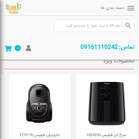
دسته بندی ها
صفحه ی اصلی
/
فروشگاه
/
لوازم خانگی
/
لوازم شستشو و نظافت
/
کارواش
تماس: 09161110242
0
محصولات ویژه
سرخ کن فیلیپس HD9200
جاروبرقی فیلیپس FC9176