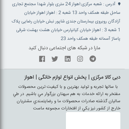
آدرس : شعبه مرکزی:اهواز 24 متری بلوار شهدا مجتمع تجاری
ساحل طبقه همکف واحد 13 شعبه 2 : اهواز اهواز خیابان
آزادگان روبروی بیمارستان جندی شاپور نبش خیابان رضایی پلاک
1 شعبه 3 : اهواز خیابان کیانپارس خیابان هشت بهشت شرقی
پاساژ آسمانه طبقه همکف واحد 23
مارا در شبکه های اجتماعی دنبال کنید
دبی کالا مرکزی | پخش انواع لوازم خانگی | اهواز
با سالها تجربه و توليد بهترين و با کيفيت ترين محصولات
مفتخر به ارائه خدمات به هم ميهنان بزرگوار مي باشيم. در طي
ساليان گذشته صادرات محصولات ما و رضايتمندي مشتريان
خارج از کشور نيز يکي از افتخارات مجموعه ماست