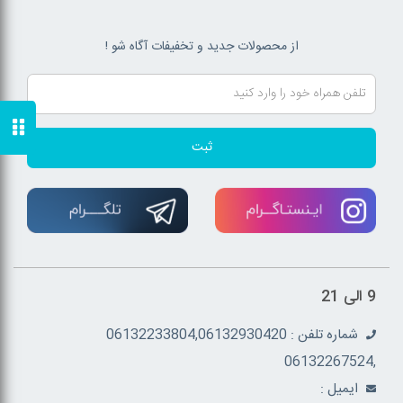
از محصولات جدید و تخفیفات آگاه شو !
ثبت
9 الی 21
شماره تلفن : 06132233804,06132930420
,06132267524
ايميل :