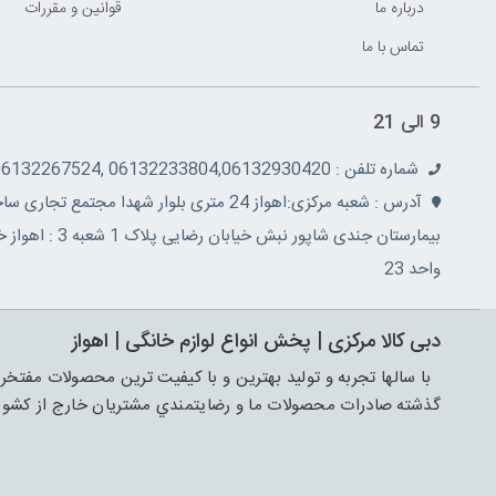
درباره ما
قوانين و مقررات
تماس با ما
9 الی 21
شماره تلفن : 06132233804,06132930420 ,06132267524
بیمارستان جندی
واحد 23
دبی کالا مرکزی | پخش انواع لوازم خانگی | اهواز
با سالها تجربه و توليد بهترين و با کيفيت ترين محصولات مفتخر ب
گذشته صادرات محصولات ما و رضايتمندي مشتريان خارج از کشور 