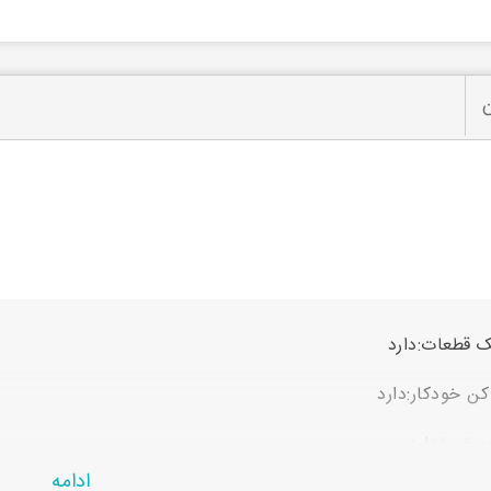
ن
ک قطعات:دارد
ن خودکار:دارد
عویض:ندارد
ادامه