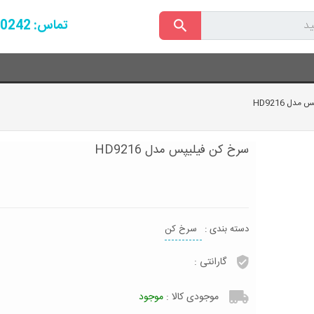
تماس: 09161110242
دل HD9216
سرخ کن فیلیپس مدل HD9216
دسته بندی :
سرخ کن
گارانتی :
موجودی کالا :
موجود