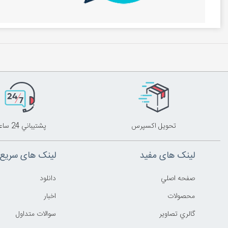
صفحه نمایش:
توان:1425 وات
تکنولوژی جر
تنظیم درجه 
مشاهده این م
تحويل اکسپرس
پشتيباني 24 ساعته
لینک های مفید
لینک های سریع
صفحه اصلي
دانلود
محصولات
اخبار
گالري تصاوير
سوالات متداول