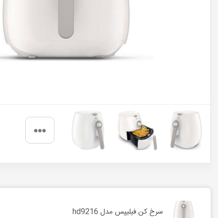
سرخ کن فیلیپس مدل hd9216