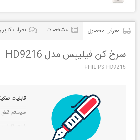
مشخصات
نظرات کاربرا
معرفی محصول
سرخ کن فیلیپس مدل HD9216
PHILIPS HD9216
قابلیت تفکی
سیستم قطع ک
فیلتر قابل ت