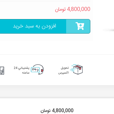
4,800,000
تومان
افزودن به سبد خرید
تحويل
پشتيباني 24
اکسپرس
ساعته
4,800,000 تومان