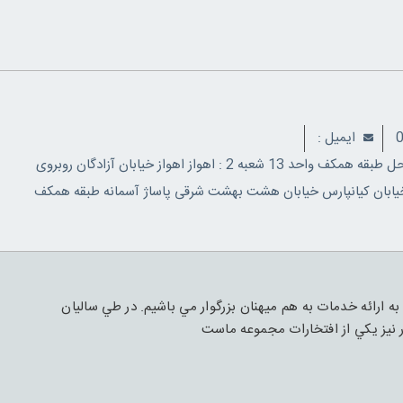
ايميل :
آدرس : شعبه مرکزی:اهواز 24 متری بلوار شهدا مجتمع تجاری ساحل طبقه همکف واحد 13 شعبه 2 : اهواز اهواز خیابان آزادگان روبروی
 شاپور نبش خیابان رضایی پلاک 1 شعبه 3 : اهواز خیابان کیانپارس خیابان هشت بهشت شرقی پاساژ آسمانه طبقه همکف
ه ارائه خدمات به هم ميهنان بزرگوار مي باشيم. در طي ساليان
نيز يکي از افتخارات مجموعه ماست