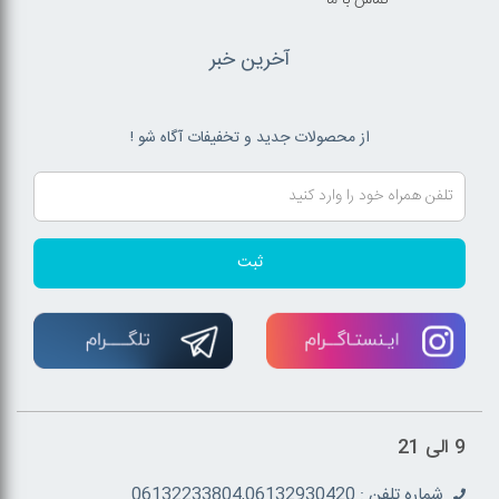
تماس با ما
آخرین خبر
از محصولات جدید و تخفیفات آگاه شو !
ثبت
9 الی 21
شماره تلفن : 06132233804,06132930420