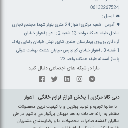
,06132267524
ايميل :
آدرس : شعبه مرکزی:اهواز 24 متری بلوار شهدا مجتمع تجاری
ساحل طبقه همکف واحد 13 شعبه 2 : اهواز اهواز خیابان
آزادگان روبروی بیمارستان جندی شاپور نبش خیابان رضایی پلاک
1 شعبه 3 : اهواز خیابان کیانپارس خیابان هشت بهشت شرقی
پاساژ آسمانه طبقه همکف واحد 23
مارا در شبکه های اجتماعی دنبال کنید
دبی کالا مرکزی | پخش انواع لوازم خانگی | اهواز
با سالها تجربه و توليد بهترين و با کيفيت ترين محصولات
مفتخر به ارائه خدمات به هم ميهنان بزرگوار مي باشيم. در طي
ساليان گذشته صادرات محصولات ما و رضايتمندي مشتريان