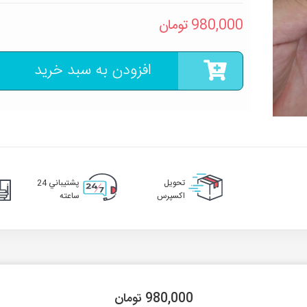
980,000
تومان
افزودن به سبد خرید
تحويل
پشتيباني 24
اکسپرس
ساعته
980,000 تومان