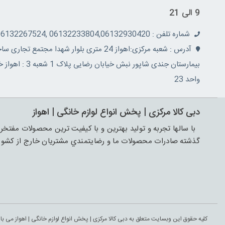
9 الی 21
شماره تلفن : 06132233804,06132930420 ,06132267524
بیمارستان جندی
واحد 23
دبی کالا مرکزی | پخش انواع لوازم خانگی | اهواز
با سالها تجربه و توليد بهترين و با کيفيت ترين محصولات مفتخر ب
گذشته صادرات محصولات ما و رضايتمندي مشتريان خارج از کشور 
کلیه حقوق این وبسایت متعلق به دبی کالا مرکزی | پخش انواع لوازم خانگی | اهواز می با