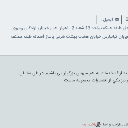
ايميل :
آدرس : شعبه مرکزی:اهواز 24 متری بلوار شهدا مجتمع تجاری ساحل طبقه همکف واحد 13 شعبه 2 : اهواز اهواز خیابان آزادگان روبروی
 شاپور نبش خیابان رضایی پلاک 1 شعبه 3 : اهواز خیابان کیانپارس خیابان هشت بهشت شرقی پاساژ آسمانه طبقه همکف
ه ارائه خدمات به هم ميهنان بزرگوار مي باشيم. در طي ساليان
نيز يکي از افتخارات مجموعه ماست
شد . طراحی و اجرا :
راشین وب