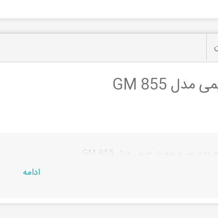
ن
ل GM 855
موی سر و صورت جیمی مدل GM 855
ادامه
حصول در
راشین کالا