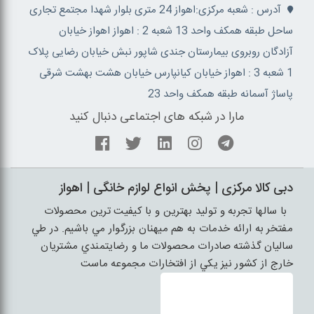
آدرس : شعبه مرکزی:اهواز 24 متری بلوار شهدا مجتمع تجاری
ساحل طبقه همکف واحد 13 شعبه 2 : اهواز اهواز خیابان
آزادگان روبروی بیمارستان جندی شاپور نبش خیابان رضایی پلاک
1 شعبه 3 : اهواز خیابان کیانپارس خیابان هشت بهشت شرقی
پاساژ آسمانه طبقه همکف واحد 23
مارا در شبکه های اجتماعی دنبال کنید
دبی کالا مرکزی | پخش انواع لوازم خانگی | اهواز
با سالها تجربه و توليد بهترين و با کيفيت ترين محصولات
مفتخر به ارائه خدمات به هم ميهنان بزرگوار مي باشيم. در طي
ساليان گذشته صادرات محصولات ما و رضايتمندي مشتريان
خارج از کشور نيز يکي از افتخارات مجموعه ماست