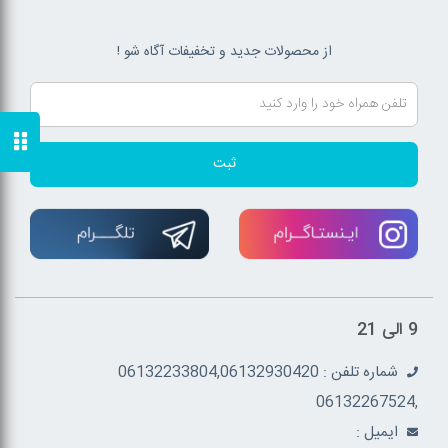
از محصولات جدید و تخفیفات آگاه شو !
ثبت
9 الی 21
شماره تلفن : 06132233804,06132930420
,06132267524
ايميل :