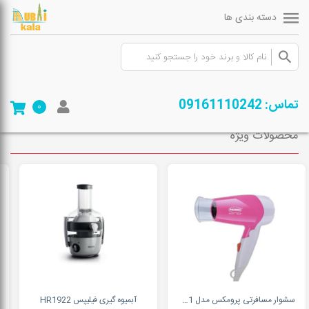
دسته بندی ها
صفحه ی اصلی
/
فروشگاه
/
لوازم خانگی
/
ماشین لباسشویی
/
پاناسونیک
تماس: 09161110242
0
محصولات ویژه
سشوار مسافرتی پرومکس مدل MX 801
آبمیوه گیری فیلیپس HR1922