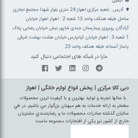
ايميل :
آدرس : شعبه مرکزی:اهواز 24 متری بلوار شهدا مجتمع تجاری
ساحل طبقه همکف واحد 13 شعبه 2 : اهواز اهواز خیابان
آزادگان روبروی بیمارستان جندی شاپور نبش خیابان رضایی پلاک
1 شعبه 3 : اهواز خیابان کیانپارس خیابان هشت بهشت شرقی
پاساژ آسمانه طبقه همکف واحد 23
مارا در شبکه های اجتماعی دنبال کنید
دبی کالا مرکزی | پخش انواع لوازم خانگی | اهواز
با سالها تجربه و توليد بهترين و با کيفيت ترين محصولات
مفتخر به ارائه خدمات به هم ميهنان بزرگوار مي باشيم. در طي
ساليان گذشته صادرات محصولات ما و رضايتمندي مشتريان
خارج از کشور نيز يکي از افتخارات مجموعه ماست