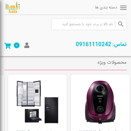
دسته بندی ها
صفحه ی اصلی
/
فروشگاه
/
تجهیزات سرمایشی
/
کولر گازی و اسپلیت
/
کولر گازی
تماس: 09161110242
0
ال جی
محصولات ویژه