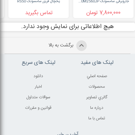
جاروبرقی سامسونگ SC20M2560JP
یخچال فریزر سامسونگ RS50
7,800,000 تومان
تماس بگیرید
هیچ اطلاعاتی برای نمایش وجود ندارد.
برگشت به بالا
لینک های مفید
لینک های سریع
صفحه اصلي
دانلود
محصولات
اخبار
گالري تصاوير
سوالات متداول
درباره ما
قوانين و مقررات
تماس با ما
آخرین خبر