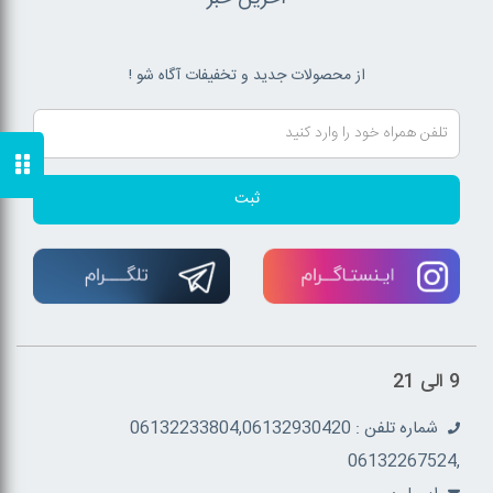
از محصولات جدید و تخفیفات آگاه شو !
ثبت
9 الی 21
شماره تلفن : 06132233804,06132930420
,06132267524