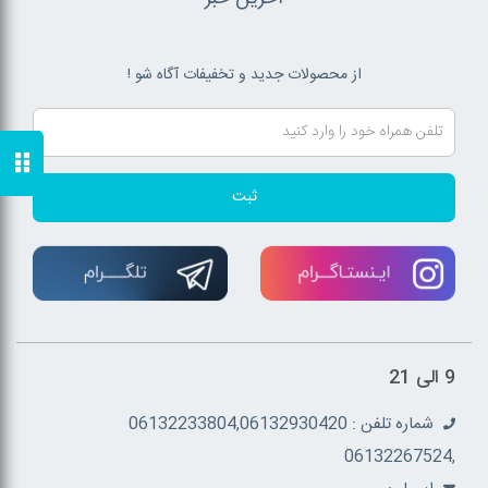
از محصولات جدید و تخفیفات آگاه شو !
ثبت
9 الی 21
شماره تلفن : 06132233804,06132930420
,06132267524