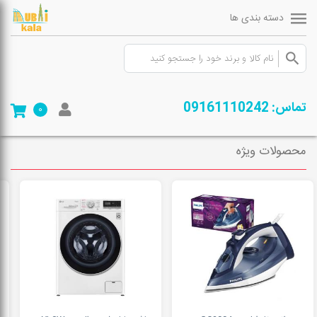
دسته بندی ها
صفحه ی اصلی
/
فروشگاه
/
لوازم شخصی برقی
/
گجت های تندرستی
/
بخور و
تماس: 09161110242
0
رطوبت ساز
محصولات ویژه