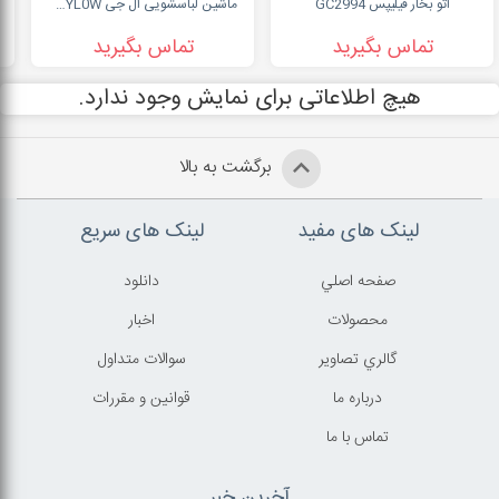
اتو بخار فیلیپس GC2994
ماشین لباسشویی ال جی F4R5VYL0W
تماس بگیرید
تماس بگیرید
هیچ اطلاعاتی برای نمایش وجود ندارد.
برگشت به بالا
لینک های مفید
لینک های سریع
صفحه اصلي
دانلود
محصولات
اخبار
گالري تصاوير
سوالات متداول
درباره ما
قوانين و مقررات
تماس با ما
آخرین خبر