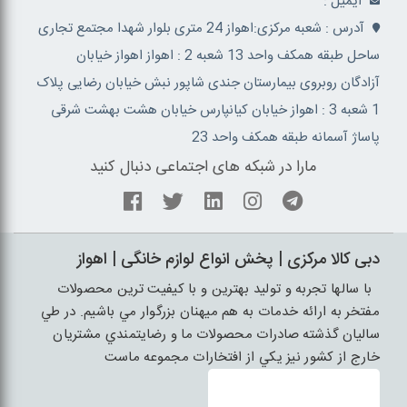
ايميل :
آدرس : شعبه مرکزی:اهواز 24 متری بلوار شهدا مجتمع تجاری
ساحل طبقه همکف واحد 13 شعبه 2 : اهواز اهواز خیابان
آزادگان روبروی بیمارستان جندی شاپور نبش خیابان رضایی پلاک
1 شعبه 3 : اهواز خیابان کیانپارس خیابان هشت بهشت شرقی
پاساژ آسمانه طبقه همکف واحد 23
مارا در شبکه های اجتماعی دنبال کنید
دبی کالا مرکزی | پخش انواع لوازم خانگی | اهواز
با سالها تجربه و توليد بهترين و با کيفيت ترين محصولات
مفتخر به ارائه خدمات به هم ميهنان بزرگوار مي باشيم. در طي
ساليان گذشته صادرات محصولات ما و رضايتمندي مشتريان
خارج از کشور نيز يکي از افتخارات مجموعه ماست