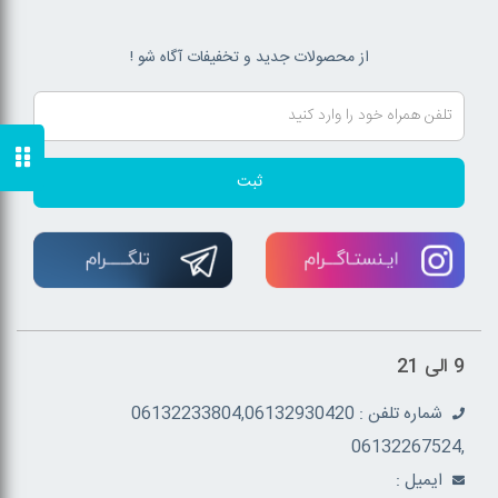
از محصولات جدید و تخفیفات آگاه شو !
ثبت
9 الی 21
شماره تلفن : 06132233804,06132930420
,06132267524
ايميل :