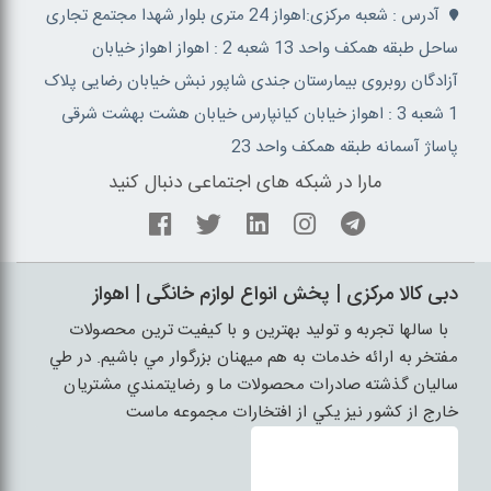
آدرس : شعبه مرکزی:اهواز 24 متری بلوار شهدا مجتمع تجاری
ساحل طبقه همکف واحد 13 شعبه 2 : اهواز اهواز خیابان
آزادگان روبروی بیمارستان جندی شاپور نبش خیابان رضایی پلاک
1 شعبه 3 : اهواز خیابان کیانپارس خیابان هشت بهشت شرقی
پاساژ آسمانه طبقه همکف واحد 23
مارا در شبکه های اجتماعی دنبال کنید
دبی کالا مرکزی | پخش انواع لوازم خانگی | اهواز
با سالها تجربه و توليد بهترين و با کيفيت ترين محصولات
مفتخر به ارائه خدمات به هم ميهنان بزرگوار مي باشيم. در طي
ساليان گذشته صادرات محصولات ما و رضايتمندي مشتريان
خارج از کشور نيز يکي از افتخارات مجموعه ماست