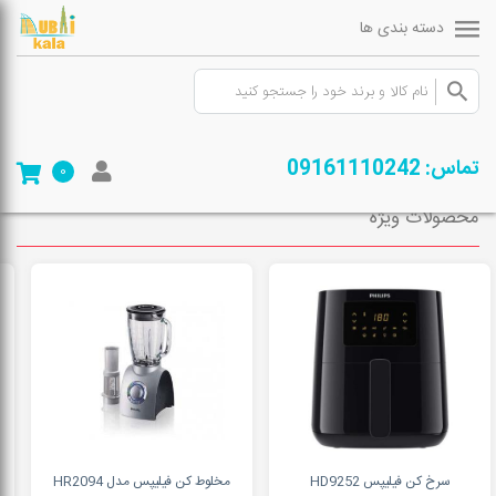
دسته بندی ها
صفحه ی اصلی
/
فروشگاه
/
لوازم خانگی
/
ماشین ظرفشویی
/
پاناسونیک
تماس: 09161110242
0
محصولات ویژه
سرخ کن فیلیپس HD9252
مخلوط کن فیلیپس مدل HR2094