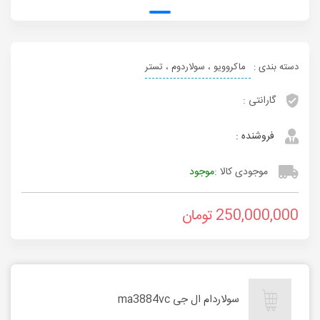
دسته بندی :
ماکروویو ، سولاردوم ، تستر
گارانتی :
فروشنده :
موجودی کالا :
موجود
250,000,000
تومان
سولاردام ال جی ma3884vc