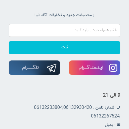
از محصولات جدید و تخفیفات آگاه شو !
ثبت
9 الی 21
شماره تلفن : 06132233804,06132930420
,06132267524
ايميل :