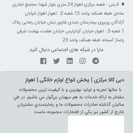
آدرس : شعبه مرکزی:اهواز 24 متری بلوار شهدا مجتمع تجاری
ساحل طبقه همکف واحد 13 شعبه 2 : اهواز اهواز خیابان
آزادگان روبروی بیمارستان جندی شاپور نبش خیابان رضایی پلاک
1 شعبه 3 : اهواز خیابان کیانپارس خیابان هشت بهشت شرقی
پاساژ آسمانه طبقه همکف واحد 23
مارا در شبکه های اجتماعی دنبال کنید
دبی کالا مرکزی | پخش انواع لوازم خانگی | اهواز
با سالها تجربه و توليد بهترين و با کيفيت ترين محصولات
مفتخر به ارائه خدمات به هم ميهنان بزرگوار مي باشيم. در طي
ساليان گذشته صادرات محصولات ما و رضايتمندي مشتريان
خارج از کشور نيز يکي از افتخارات مجموعه ماست