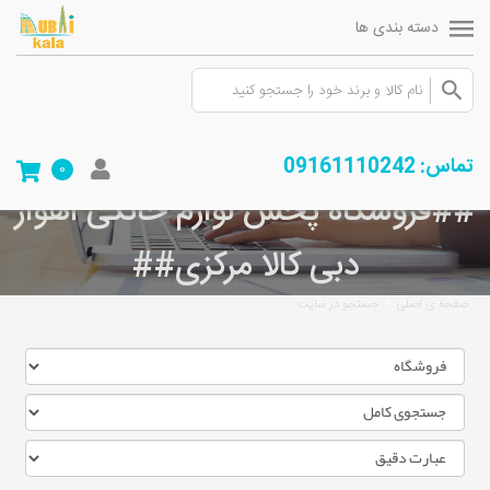
دسته بندی ها
تماس: 09161110242
0
##فروشگاه پخش لوازم خانگی اهواز
دبی کالا مرکزی##
/
صفحه ی اصلی
جستجو در سایت