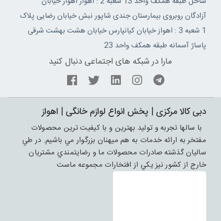
ساحل طبقه همکف واحد 13 شعبه 2 : اهواز اهواز خیابان
آزادگان روبروی بیمارستان جندی شاپور نبش خیابان رضایی پلاک
1 شعبه 3 : اهواز خیابان کیانپارس خیابان هشت بهشت شرقی
پاساژ آسمانه طبقه همکف واحد 23
مارا در شبکه های اجتماعی دنبال کنید
دبی کالا مرکزی | پخش انواع لوازم خانگی | اهواز
با سالها تجربه و توليد بهترين و با کيفيت ترين محصولات
مفتخر به ارائه خدمات به هم ميهنان بزرگوار مي باشيم. در طي
ساليان گذشته صادرات محصولات ما و رضايتمندي مشتريان
خارج از کشور نيز يکي از افتخارات مجموعه ماست