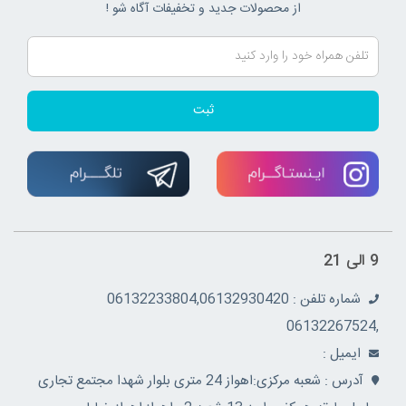
از محصولات جدید و تخفیفات آگاه شو !
ثبت
9 الی 21
شماره تلفن : 06132233804,06132930420
,06132267524
ايميل :
آدرس : شعبه مرکزی:اهواز 24 متری بلوار شهدا مجتمع تجاری