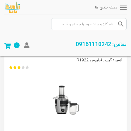
دسته بندی ها
صفحه ی اصلی
/
فروشگاه
/
لوازم خانگی
/
تهیه و نگهداری نوشیدنی
/
آب میوه
تماس: 09161110242
0
گیری
/
آبمیوه گیری فیلیپس HR1922
آبمیوه گیری فیلیپس HR1922