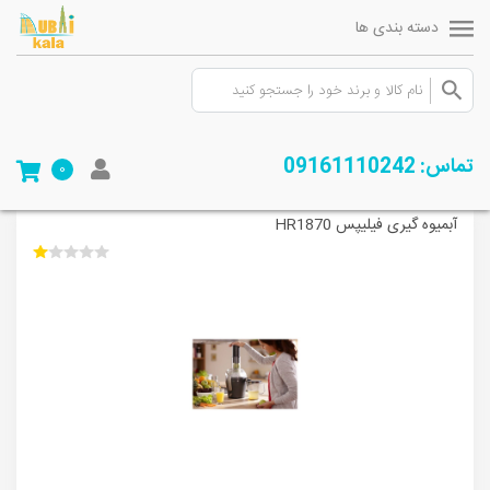
دسته بندی ها
صفحه ی اصلی
/
فروشگاه
/
لوازم خانگی
/
تهیه و نگهداری نوشیدنی
/
آب میوه
تماس: 09161110242
0
گیری
/
آبمیوه گیری فیلیپس HR1870
آبمیوه گیری فیلیپس HR1870