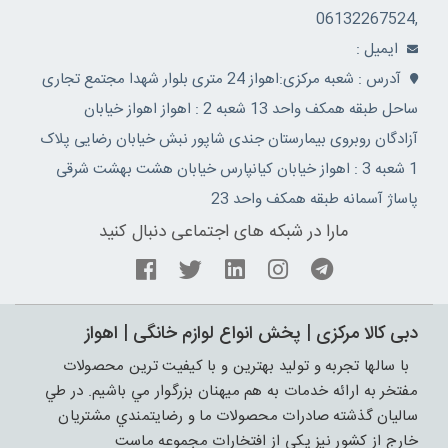
,06132267524
ايميل :
آدرس : شعبه مرکزی:اهواز 24 متری بلوار شهدا مجتمع تجاری
ساحل طبقه همکف واحد 13 شعبه 2 : اهواز اهواز خیابان
آزادگان روبروی بیمارستان جندی شاپور نبش خیابان رضایی پلاک
1 شعبه 3 : اهواز خیابان کیانپارس خیابان هشت بهشت شرقی
پاساژ آسمانه طبقه همکف واحد 23
مارا در شبکه های اجتماعی دنبال کنید
دبی کالا مرکزی | پخش انواع لوازم خانگی | اهواز
با سالها تجربه و توليد بهترين و با کيفيت ترين محصولات
مفتخر به ارائه خدمات به هم ميهنان بزرگوار مي باشيم. در طي
ساليان گذشته صادرات محصولات ما و رضايتمندي مشتريان
خارج از کشور نيز يکي از افتخارات مجموعه ماست