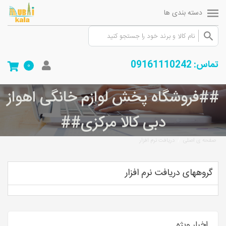
دسته بندی ها
تماس: 09161110242
0
##فروشگاه پخش لوازم خانگی اهواز
دبی کالا مرکزی##
/
صفحه ی اصلی
دريافت نرم افزار
گروههای دريافت نرم افزار
اخبار ویژه